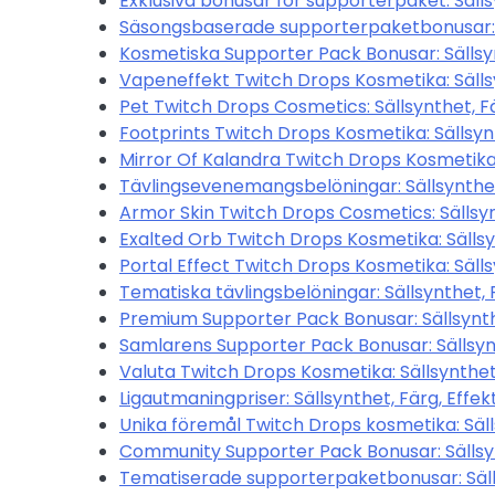
Exklusiva bonusar för supporterpaket: Sälls
Säsongsbaserade supporterpaketbonusar: Sä
Kosmetiska Supporter Pack Bonusar: Sällsyn
Vapeneffekt Twitch Drops Kosmetika: Sällsy
Pet Twitch Drops Cosmetics: Sällsynthet, Fä
Footprints Twitch Drops Kosmetika: Sällsynt
Mirror Of Kalandra Twitch Drops Kosmetika: 
Tävlingsevenemangsbelöningar: Sällsynthet,
Armor Skin Twitch Drops Cosmetics: Sällsyn
Exalted Orb Twitch Drops Kosmetika: Sällsyn
Portal Effect Twitch Drops Kosmetika: Sälls
Tematiska tävlingsbelöningar: Sällsynthet, 
Premium Supporter Pack Bonusar: Sällsynthe
Samlarens Supporter Pack Bonusar: Sällsynt
Valuta Twitch Drops Kosmetika: Sällsynthet,
Ligautmaningpriser: Sällsynthet, Färg, Effek
Unika föremål Twitch Drops kosmetika: Säll
Community Supporter Pack Bonusar: Sällsyn
Tematiserade supporterpaketbonusar: Sälls