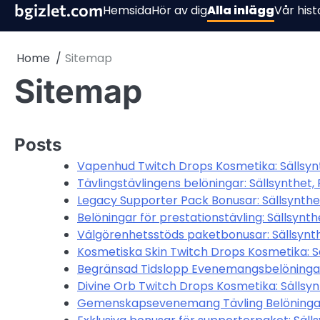
Skip
bgizlet.com
Hemsida
Hör av dig
Alla inlägg
Vår hist
to
content
Home
Sitemap
Sitemap
Posts
Vapenhud Twitch Drops Kosmetika: Sällsynt
Tävlingstävlingens belöningar: Sällsynthet, 
Legacy Supporter Pack Bonusar: Sällsynthet
Belöningar för prestationstävling: Sällsynthe
Välgörenhetsstöds paketbonusar: Sällsynthe
Kosmetiska Skin Twitch Drops Kosmetika: Sä
Begränsad Tidslopp Evenemangsbelöningar: 
Divine Orb Twitch Drops Kosmetika: Sällsynt
Gemenskapsevenemang Tävling Belöningar: 